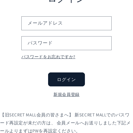
メールアドレス
パスワード
パスワードをお忘れですか?
ログイン
新規会員登録
【旧SECRET MALL会員の皆さまへ】
新SECRET MALLでのパスワ
ード再設定が未だの方は、 会員メールへお送りしました下記メ
ールよりまずはPWを再設定ください。